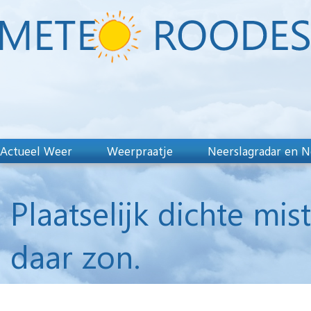
Actueel Weer
Weerpraatje
Neerslagradar en N
Plaatselijk dichte mis
daar zon.