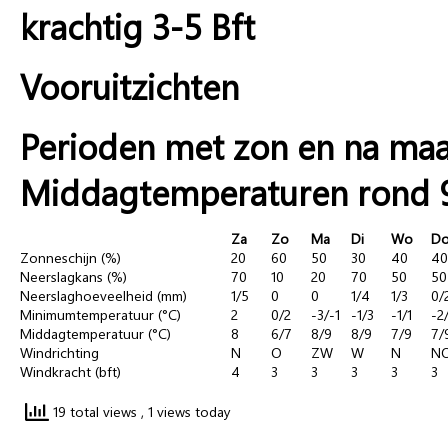
krachtig 3-5 Bft
Vooruitzichten
Perioden met zon en na maa
Middagtemperaturen rond 9
Za
Zo
Ma
Di
Wo
D
Zonneschijn (%)
20
60
50
30
40
40
Neerslagkans (%)
70
10
20
70
50
50
Neerslaghoeveelheid (mm)
1/5
0
0
1/4
1/3
0/
Minimumtemperatuur (°C)
2
0/2
-3/-1
-1/3
-1/1
-2
Middagtemperatuur (°C)
8
6/7
8/9
8/9
7/9
7/
Windrichting
N
O
ZW
W
N
N
Windkracht (bft)
4
3
3
3
3
3
19 total views
, 1 views today