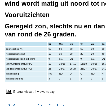
wind wordt matig uit noord tot 
Vooruitzichten
Geregeld zon, slechts nu en da
van rond de 26 graden.
Di
Wo
Do
Vr
Za
Zo
Zonneschijn (%)
50
50
70
50
30
60
Neerslagkans (%)
10
10
30
20
20
40
Neerslaghoeveelheid (mm)
0
0/1
0/1
0
0/1
0/1
Minimumtemperatuur (°C)
17
18/19
17/19
16/18
16/18
16/
Middagtemperatuur (°C)
26
26/27
26/27
26/27
26/27
24/
Windrichting
NO
NO
O
O
NO
N
Windkracht (bft)
3
3
3
3
3
3
19 total views
, 1 views today