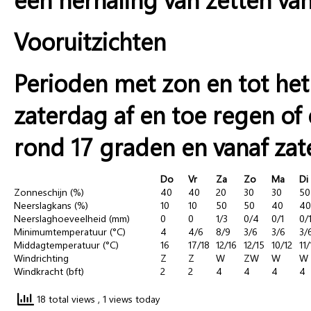
Vooruitzichten
Perioden met zon en tot het
zaterdag af en toe regen of
rond 17 graden en vanaf za
Do
Vr
Za
Zo
Ma
Di
Zonneschijn (%)
40
40
20
30
30
50
Neerslagkans (%)
10
10
50
50
40
40
Neerslaghoeveelheid (mm)
0
0
1/3
0/4
0/1
0/
Minimumtemperatuur (°C)
4
4/6
8/9
3/6
3/6
3/
Middagtemperatuur (°C)
16
17/18
12/16
12/15
10/12
11
Windrichting
Z
Z
W
ZW
W
W
Windkracht (bft)
2
2
4
4
4
4
18 total views
, 1 views today