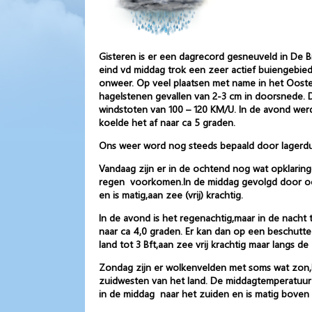
Gisteren is er een dagrecord gesneuveld in De B
eind vd middag trok een zeer actief buiengebi
onweer. Op veel plaatsen met name in het Ooste
hagelstenen gevallen van 2-3 cm in doorsnede. D
windstoten van 100 – 120 KM/U. In de avond werd
koelde het af naar ca 5 graden.
Ons weer word nog steeds bepaald door lagerdu
Vandaag zijn er in de ochtend nog wat opklarin
regen voorkomen.In de middag gevolgd door ook 
en is matig,aan zee (vrij) krachtig.
In de avond is het regenachtig,maar in de nacht
naar ca 4,0 graden. Er kan dan op een beschutte
land tot 3 Bft,aan zee vrij krachtig maar langs de
Zondag zijn er wolkenvelden met soms wat zon,la
zuidwesten van het land. De middagtemperatuur is
in de middag naar het zuiden en is matig boven la