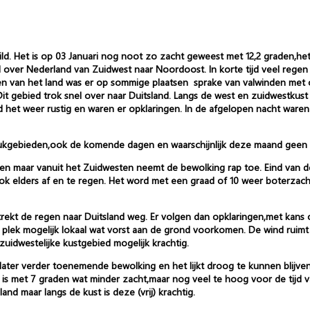
ild. Het is op 03 Januari nog noot zo zacht geweest met 12,2 graden,het
ed over Nederland van Zuidwest naar Noordoost. In korte tijd veel re
n van het land was er op sommige plaatsen sprake van valwinden met 
it gebied trok snel over naar Duitsland. Langs de west en zuidwestkust
 het weer rustig en waren er opklaringen. In de afgelopen nacht waren 
kgebieden,ook de komende dagen en waarschijnlijk deze maand geen s
gen maar vanuit het Zuidwesten neemt de bewolking rap toe. Eind van 
elders af en te regen. Het word met een graad of 10 weer boterzacht.
 trekt de regen naar Duitsland weg. Er volgen dan opklaringen,met kans
 plek mogelijk lokaal wat vorst aan de grond voorkomen. De wind ruimt
 zuidwestelijke kustgebied mogelijk krachtig.
ter verder toenemende bewolking en het lijkt droog te kunnen blijven
 met 7 graden wat minder zacht,maar nog veel te hoog voor de tijd van 
nd maar langs de kust is deze (vrij) krachtig.