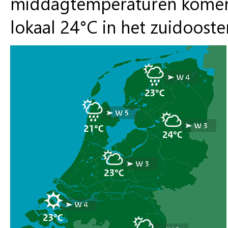
middagtemperaturen komen u
lokaal 24°C in het zuidooste