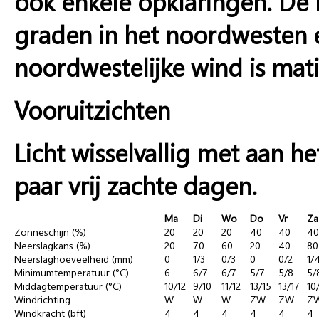
ook enkele opklaringen. De
graden in het noordwesten e
noordwestelijke wind is mati
Vooruitzichten
Licht wisselvallig met aan h
paar vrij zachte dagen.
Ma
Di
Wo
Do
Vr
Za
Zonneschijn (%)
20
20
20
40
40
40
Neerslagkans (%)
20
70
60
20
40
80
Neerslaghoeveelheid (mm)
0
1/3
0/3
0
0/2
1/
Minimumtemperatuur (°C)
6
6/7
6/7
5/7
5/8
5/
Middagtemperatuur (°C)
10/12
9/10
11/12
13/15
13/17
10
Windrichting
W
W
W
ZW
ZW
Z
Windkracht (bft)
4
4
4
4
4
4