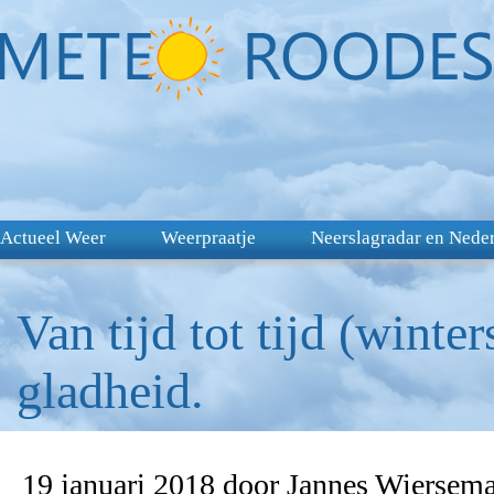
Actueel Weer
Weerpraatje
Neerslagradar en Nede
Van tijd tot tijd (winte
gladheid.
19 januari 2018 door Jannes Wiersem