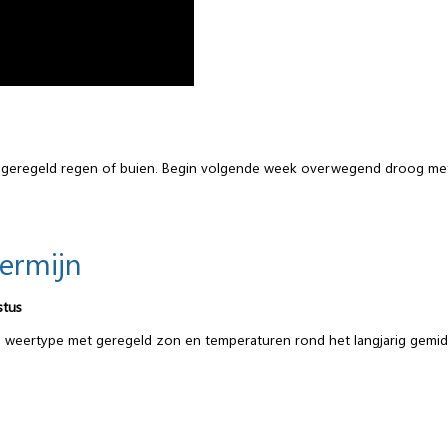
met geregeld regen of buien. Begin volgende week overwegend droog 
termijn
stus
weertype met geregeld zon en temperaturen rond het langjarig gemid