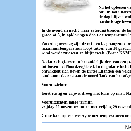
Na het oplossen va
bui. In het uiters
de dag blijven wo
hardnekkige bewol
In de avond en nacht naar zaterdag breiden de la
graad of 5, in opklaringen daalt de temperatuur l
Zaterdag overdag zijn de mist en laaghangende be
maximumtemperatuur loopt uiteen van 10 graden aa
wind wordt zuidwest en blijft zwak. (Bron: KNMI
Nadat zich gisteren in het zuidelijk deel van een 
tot boven het Noordzeegebied. In de polaire lucht
ontwikkelt zich boven de Britse Eilanden een vol
land komt daarna aan de noordflank van het afgesno
Vooruitzichten
Eerst rustig en vrijwel droog met kans op mist. N
Vooruitzichten lange termijn
vrijdag 22 november tot en met vrijdag 29 novem
Grote kans op een weertype met temperaturen onde