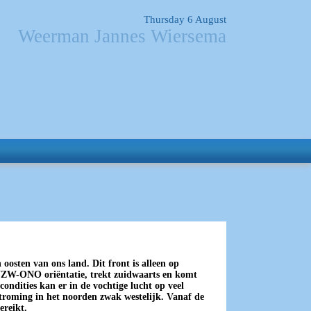
Thursday 6 August
Weerman Jannes Wiersema
oosten van ons land. Dit front is alleen op
 WZW-ONO oriëntatie, trekt zuidwaarts en komt
ondities kan er in de vochtige lucht op veel
stroming in het noorden zwak westelijk. Vanaf de
ereikt.