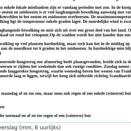
n enkele lokale mistbanken zijn er vandaag perioden met zon. In de kustpr
te oosten en zuidoosten is er veel laaghangende bewolking aanwezig met va
lkenvelden in het oosten en zuidoosten overheersen. De maximumtemperat
king ligt de temperatuur enkele graden lager. De noordelijke wind is zwa
aghangende bewolking en mist zich uit over een groot deel van het land. 
okaal tot rond het vriespunt.Op de wadden wordt het niet kouder dan een 
wolking op veel plaatsen hardnekkig, maar toch kan het in de middag op 
n de noordkust tot 6 graden in het zuidoosten. In hardnekkige mist blijf
)
passerende hoogtetrog een afsnoering heeft plaatsgevonden, breidt zich in
 heersen er tijdens het weekeinde dan ook rustige condities. Zondag neemt 
gende langgerekte hoogtetrog, waarin woensdag boven het westen van Frank
erde laag te liggen, terwijl het hoog zich uitbreidt richting Scandinavië
a maandag af en toe zon, maar soms ook regen of een enkele (winterse) bui
ber
r normaal en af en toe regen of een (winterse) bui.