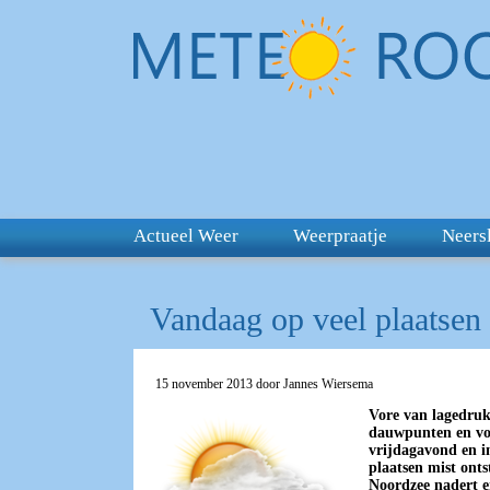
Actueel Weer
Weerpraatje
Neers
Vandaag op veel plaatsen
15 november 2013 door Jannes Wiersema
Vore van lagedruk 
dauwpunten en voc
vrijdagavond en in
plaatsen mist ont
Noordzee nadert e