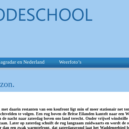
lagradar en Nederland
Weerfoto’s
 zon.
met daarin restanten van een koufront ligt min of meer stationair net ten 
htvelden te volgen. Een rug boven de Britse Eilanden kantelt naar een
 de nacht naar zaterdag boven ons land terecht. Onder vrijwel windstille c
staan. Later op zaterdag schuift de rug langzaam zuidwaarts en wordt de 
r dan een zwak warmtefront, dat zaterdagavond laat het Waddengebied b