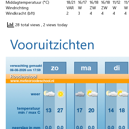
Middagtemperatuur (°C)
18/21
16/17
16/18
16/18
11/12
11/
Windrichting
VAR
W
ZW
ZW
W
W
Windkracht (bft)
2
3
4
4
4
4
28 total views
, 2 views today
Vooruitzichten