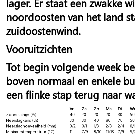
lager. Er staat een zwakke w
noordoosten van het land st
zuidoostenwind.
Vooruitzichten
Tot begin volgende week be
boven normaal en enkele bu
een flinke stap terug naar 
Vr
Za
Zo
Ma
Di
W
Zonneschijn (%)
40
20
20
20
30
50
Neerslagkans (%)
30
30
40
80
70
50
Neerslaghoeveelheid (mm)
0/2
0/1
1/3
2/8
2/4
0/
Minimumtemperatuur (°C)
11
7/9
8/10
11/13
7/9
5/