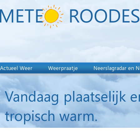
Actueel Weer
Weerpraatje
Neerslagradar en N
Vandaag plaatselijk 
tropisch warm.