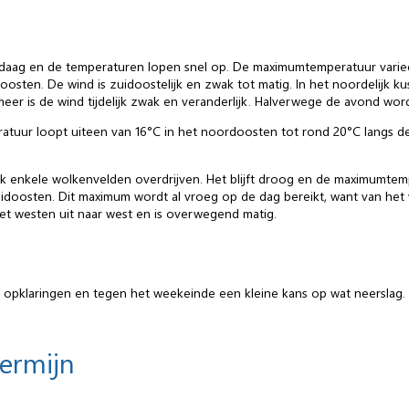
ndaag en de temperaturen lopen snel op. De maximumtemperatuur variee
oosten. De wind is zuidoostelijk en zwak tot matig. In het noordelijk k
eer is de wind tijdelijk zwak en veranderlijk. Halverwege de avond word
tuur loopt uiteen van 16°C in het noordoosten tot rond 20°C langs de 
 enkele wolkenvelden overdrijven. Het blijft droog en de maximumtempe
uidoosten. Dit maximum wordt al vroeg op de dag bereikt, want van het
het westen uit naar west en is overwegend matig.
 opklaringen en tegen het weekeinde een kleine kans op wat neerslag
termijn