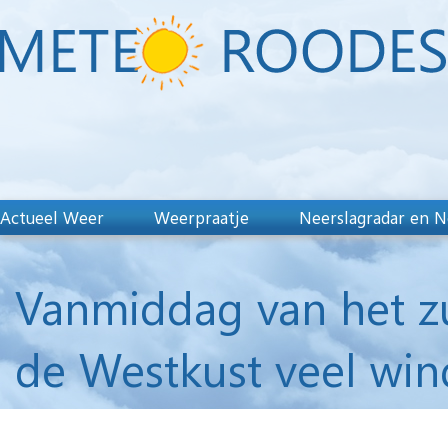
Actueel Weer
Weerpraatje
Neerslagradar en N
Vanmiddag van het zu
de Westkust veel win