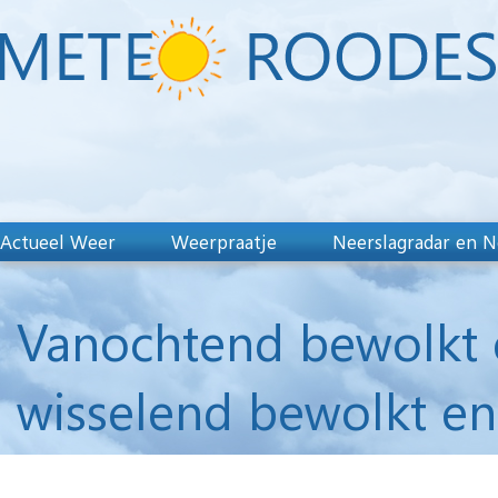
Actueel Weer
Weerpraatje
Neerslagradar en N
Vanochtend bewolkt 
wisselend bewolkt en