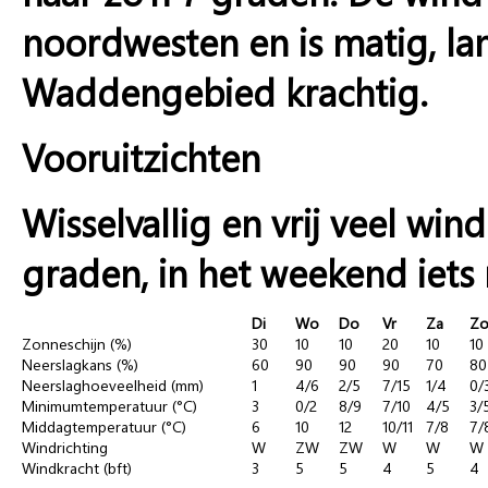
noordwesten en is matig, lang
Waddengebied krachtig.
Vooruitzichten
Wisselvallig en vrij veel wi
graden, in het weekend iets
Di
Wo
Do
Vr
Za
Z
Zonneschijn (%)
30
10
10
20
10
10
Neerslagkans (%)
60
90
90
90
70
80
Neerslaghoeveelheid (mm)
1
4/6
2/5
7/15
1/4
0/
Minimumtemperatuur (°C)
3
0/2
8/9
7/10
4/5
3/
Middagtemperatuur (°C)
6
10
12
10/11
7/8
7/
Windrichting
W
ZW
ZW
W
W
W
Windkracht (bft)
3
5
5
4
5
4