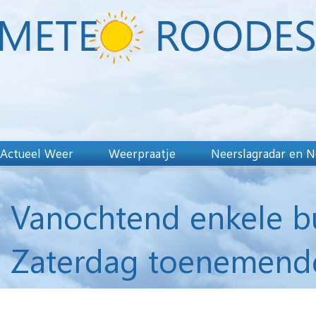
Actueel Weer
Weerpraatje
Neerslagradar en N
Vanochtend enkele b
Zaterdag toenemend