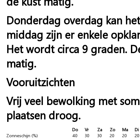
de kust matig.
Donderdag overdag kan het 
middag zijn er enkele opklari
Het wordt circa 9 graden. D
matig.
Vooruitzichten
Vrij veel bewolking met som
plaatsen droog.
Do
Vr
Za
Zo
Ma
Di
Zonneschijn (%)
40
30
30
20
20
20