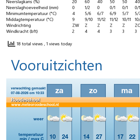
Neerslagkans (%)
20
60
40
50
50
40
Neerslaghoeveelheid (mm)
0
1/2
0
0/1
0/1
0/
Minimumtemperatuur (°C)
4
5/6
6/7
6/9
5/7
5/
Middagtemperatuur (°C)
9
9/10
11/12
11/12
10/11
10
Windrichting
ZW
Z
Z
Z
Z
Z
Windkracht (bft)
2
4
4
3
3
3
18 total views
, 1 views today
Vooruitzichten