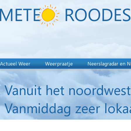
Actueel Weer
Weerpraatje
Neerslagradar en N
Vanuit het noordwes
Vanmiddag zeer lokaa