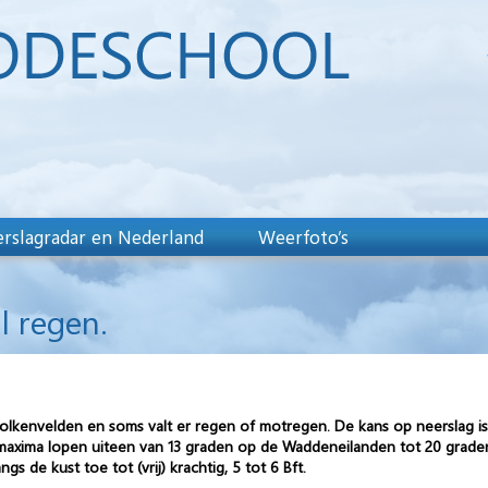
rslagradar en Nederland
Weerfoto’s
l regen.
wolkenvelden en soms valt er regen of motregen. De kans op neerslag 
maxima lopen uiteen van 13 graden op de Waddeneilanden tot 20 graden l
gs de kust toe tot (vrij) krachtig, 5 tot 6 Bft.