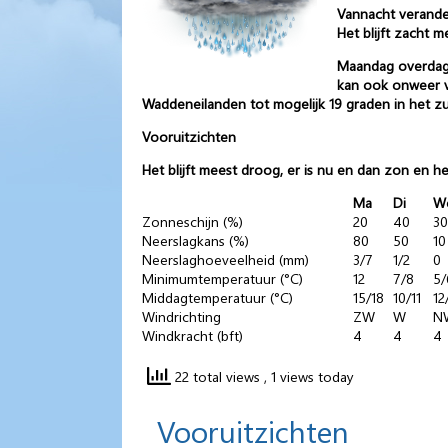
Vannacht verander
Het blijft zacht 
Maandag overdag i
kan ook onweer v
Waddeneilanden tot mogelijk 19 graden in het zui
Vooruitzichten
Het blijft meest droog, er is nu en dan zon en h
Ma
Di
W
Zonneschijn (%)
20
40
30
Neerslagkans (%)
80
50
10
Neerslaghoeveelheid (mm)
3/7
1/2
0
Minimumtemperatuur (°C)
12
7/8
5/
Middagtemperatuur (°C)
15/18
10/11
12
Windrichting
ZW
W
N
Windkracht (bft)
4
4
4
22 total views
, 1 views today
Vooruitzichten