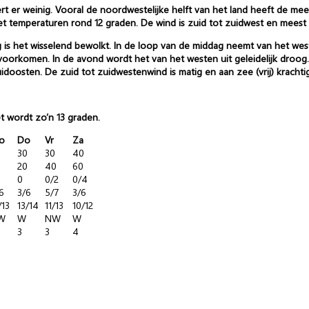
t er weinig. Vooral de noordwestelijke helft van het land heeft de meest
met temperaturen rond 12 graden. De wind is zuid tot zuidwest en meest 
s het wisselend bewolkt. In de loop van de middag neemt van het weste
oorkomen. In de avond wordt het van het westen uit geleidelijk droog
doosten. De zuid tot zuidwestenwind is matig en aan zee (vrij) krachtig
et wordt zo’n 13 graden.
o
Do
Vr
Za
30
30
40
20
40
60
0
0/2
0/4
6
3/6
5/7
3/6
/13
13/14
11/13
10/12
W
W
NW
W
3
3
4