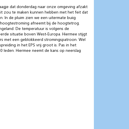
telaagje dat donderdag naar onze omgeving afzakt
 Dit zou te maken kunnen hebben met het feit dat
. In de pluim zien we een uitermate buiig
e hoogtestroming afneemt bij de hoogtetrog.
ngeland. De temperatuur is volgens de
keerde situatie boven West-Europa. Hiermee stijgt
sters met een geblokkeerd stromingspatroon. Wel
iding in het EPS vrij groot is. Pas in het
 30 leden. Hiermee neemt de kans op neerslag