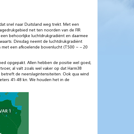
at snel naar Duitsland weg trekt. Met een
 lagedrukgebied net ten noorden van de FIR
 een behoorlijke luchtdrukgradiënt en daarmee
twaarts. Dinsdag neemt de luchtdrukgradiënt
n met een afkoelende bovenlucht (T500 ~ – 20
oed opgepakt. Allen hebben de positie wel goed,
tvoer, al valt zoals wel vaker op dat Harm38
 betreft de neerslagintensiteiten. Ook qua wind
chieters 41-48 kn. We houden het in de