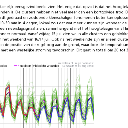
n tamelijk eensgezind beeld zien. Het enige dat opvalt is dat het hoog
inden is. De clusters hebben niet veel meer dan een kortgolvige trog.
rdt gedraaid en zodoende kleinschaliger fenomenen beter kan oplossen
n 10-30 mm in 4 dagen, lokaal zou dat wat meer kunnen zijn wanneer d
g een neerslagsignaal zien, samenhangend met het hoogtelaagje vanaf E
nder normaal. Vanaf vrijdag 15 juli zien we in alle clusters een geblok
in het weekend van 16/17 juli. Ook na het weekeinde zijn er alleen clu
in de positie van de rug/hoog aan de grond, waardoor de temperatuurspre
 met een westelijke stroming tevoorschijn. Dit gaat in totaal om 20 tot