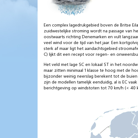
Een complex lagedrukgebied boven de Britse Eil
zuidwestelijke stroming wordt na passage van he
oostwaarts richting Denemarken en vult langza
veel wind voor de tijd van het jaar. Een kortgo
sterk af maar ligt het aandachtsgebied stroom
C) lijkt dit een recept voor regen- en onweersbu
Het veld met lage SC en lokaal ST in het noord
maar zitten minimaal 1 klasse te hoog met de hoo
bijzonder weinig neerslag berekent tot de buien 
zijn de modellen tamelijk eenduidig, al is EC vaa
berichtgeving op windstoten tot 70 km/h (< 40 