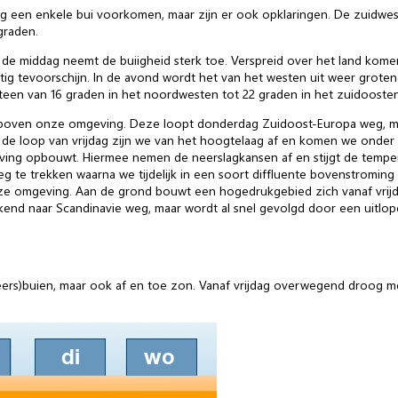
 een enkele bui voorkomen, maar zijn er ook opklaringen. De zuidwest
graden.
de middag neemt de buiigheid sterk toe. Verspreid over het land kome
g tevoorschijn. In de avond wordt het van het westen uit weer groten
teen van 16 graden in het noordwesten tot 22 graden in het zuidoosten
boven onze omgeving. Deze loopt donderdag Zuidoost-Europa weg, maa
n de loop van vrijdag zijn we van het hoogtelaag af en komen we onder
ving opbouwt. Hiermee nemen de neerslagkansen af en stijgt de temper
g te trekken waarna we tijdelijk in een soort diffluente bovenstromin
e omgeving. Aan de grond bouwt een hogedrukgebied zich vanaf vrijda
end naar Scandinavie weg, maar wordt al snel gevolgd door een uitlo
s)buien, maar ook af en toe zon. Vanaf vrijdag overwegend droog m