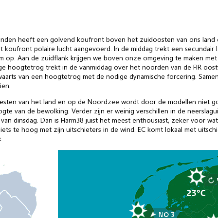
anden heeft een golvend koufront boven het zuidoosten van ons land d
t koufront polaire lucht aangevoerd. In de middag trekt een secundair
am op. Aan de zuidflank krijgen we boven onze omgeving te maken met
lvige hoogtetrog trekt in de vanmiddag over het noorden van de FIR oos
afwaarts van een hoogtetrog met de nodige dynamische forcering. Same
ien.
westen van het land en op de Noordzee wordt door de modellen niet g
gte van de bewolking. Verder zijn er weinig verschillen in de neerslagui
van dinsdag. Dan is Harm38 juist het meest enthousiast, zeker voor wat
k iets te hoog met zijn uitschieters in de wind. EC komt lokaal met uits
k