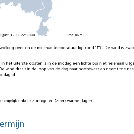
ewolking over en de minimumtemperatuur ligt rond 11°C. De wind is zwak 
 In het uiterste oosten is in de middag een lichte bui niet helemaal u
e wind draait in de loop van de dag naar noordwest en neemt toe naar m
iddag af.
rschijnlijk enkele zonnige en (zeer) warme dagen.
termijn