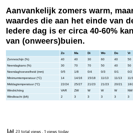
Aanvankelijk zomers warm, maar
waardes die aan het einde van d
Iedere dag is er circa 40-60% ka
van (onweers)buien.
Zo
Ma
Di
Wo
Do
Vr
Zonneschijn (%)
40
40
30
60
40
50
Neerslagkans (%)
30
70
70
50
40
50
Neerslaghoeveelheid (mm)
0/5
1/8
0/4
0/3
0/1
0/2
Minimumtemperatuur (°C)
14
14/16
15/18
11/13
11/13
11/
Middagtemperatuur (°C)
22/24
25/27
21/23
21/23
20/21
18/
Windrichting
VAR
ZW
W
W
W
NW
Windkracht (bft)
2
3
3
3
3
3
23 total views
, 1 views today