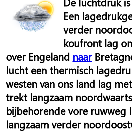
De luchtdruk i
Een lagedrukge
verder noordoo
koufront lag o
over Engeland
naar
Bretagne
lucht een thermisch lagedr
westen van ons land lag met
trekt langzaam noordwaarts
bijbehorende vore ruwweg la
langzaam verder noordoostwa