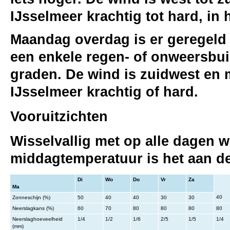
IJsselmeer krachtig tot hard, in
Maandag overdag is er geregeld
een enkele regen- of onweersbu
graden. De wind is zuidwest en ma
IJsselmeer krachtig of hard.
Vooruitzichten
Wisselvallig met op alle dagen w
middagtemperatuur is het aan de 
Di
Wo
Do
Vr
Za
Ma
40
Zonneschijn (%)
50
40
40
30
30
Neerslagkans (%)
60
70
80
80
80
80
Neerslaghoeveelheid
1/4
1/2
1/6
2/5
1/5
1/4
(mm)