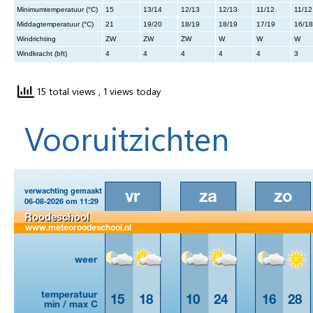
Minimumtemperatuur (°C)
15
13/14
12/13
12/13
11/12
11/12
Middagtemperatuur (°C)
21
19/20
18/19
18/19
17/19
16/18
Windrichting
ZW
ZW
ZW
W
W
W
Windkracht (bft)
4
4
4
4
4
3
15 total views
, 1 views today
Vooruitzichten