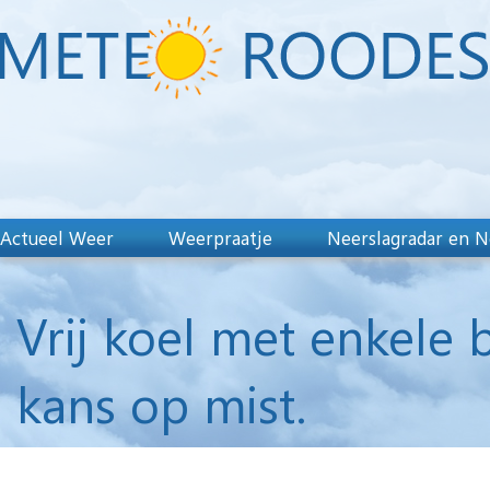
Actueel Weer
Weerpraatje
Neerslagradar en N
Vrij koel met enkele 
kans op mist.