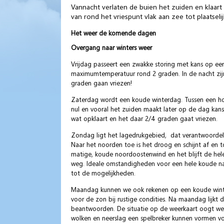
Vannacht verlaten de buien het zuiden en klaart
van rond het vriespunt vlak aan zee tot plaatsel
Het weer de komende dagen
Overgang naar winters weer
Vrijdag passeert een zwakke storing met kans op een 
maximumtemperatuur rond 2 graden. In de nacht zijn
graden gaan vriezen!
Zaterdag wordt een koude winterdag. Tussen een ho
nul en vooral het zuiden maakt later op de dag kans 
wat opklaart en het daar 2/4 graden gaat vriezen.
Zondag ligt het lagedrukgebied, dat verantwoordelij
Naar het noorden toe is het droog en schijnt af en
matige, koude noordoostenwind en het blijft de hele
weg. Ideale omstandigheden voor een hele koude nac
tot de mogelijkheden.
Maandag kunnen we ook rekenen op een koude winterda
voor de zon bij rustige condities. Na maandag lijkt
beantwoorden. De situatie op de weerkaart oogt welis
wolken en neerslag een spelbreker kunnen vormen voo