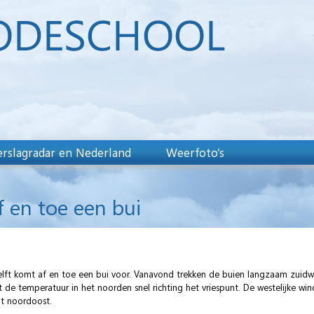
rslagradar en Nederland
Weerfoto’s
f en toe een bui
e helft komt af en toe een bui voor. Vanavond trekken de buien langzaam zuid
 temperatuur in het noorden snel richting het vriespunt. De westelijke wind
t noordoost.