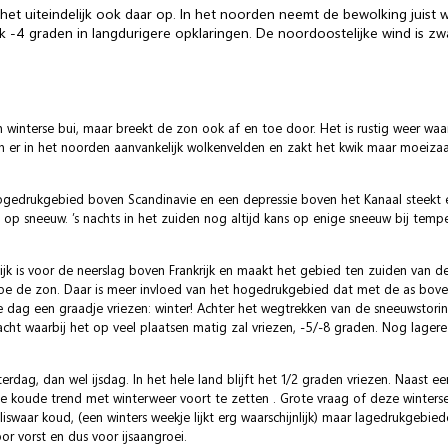
 het uiteindelijk ook daar op. In het noorden neemt de bewolking juis
ijk -4 graden in langdurigere opklaringen. De noordoostelijke wind is zw
winterse bui, maar breekt de zon ook af en toe door. Het is rustig weer waarb
 er in het noorden aanvankelijk wolkenvelden en zakt het kwik maar moeizaa
gedrukgebied boven Scandinavie en een depressie boven het Kanaal steekt 
op sneeuw. ’s nachts in het zuiden nog altijd kans op enige sneeuw bij tempe
k is voor de neerslag boven Frankrijk en maakt het gebied ten zuiden van de 
 toe de zon. Daar is meer invloed van het hogedrukgebied dat met de as bove
 dag een graadje vriezen: winter! Achter het wegtrekken van de sneeuwstorin
ht waarbij het op veel plaatsen matig zal vriezen, -5/-8 graden. Nog lage
g, dan wel ijsdag. In het hele land blijft het 1/2 graden vriezen. Naast een
 de koude trend met winterweer voort te zetten . Grote vraag of deze winterse
waar koud, (een winters weekje lijkt erg waarschijnlijk) maar lagedrukgebied
r vorst en dus voor ijsaangroei.