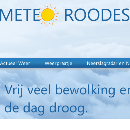
Actueel Weer
Weerpraatje
Neerslagradar en N
Vrij veel bewolking e
de dag droog.