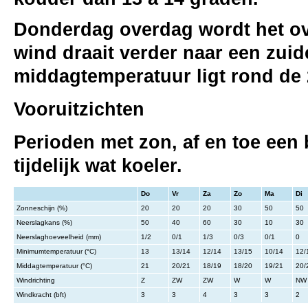
Donderdag overdag wordt het ove
wind draait verder naar een zuid
middagtemperatuur ligt rond de 
Vooruitzichten
Perioden met zon, af en toe een
tijdelijk wat koeler.
Do
Vr
Za
Zo
Ma
Di
Zonneschijn (%)
20
20
20
30
50
50
Neerslagkans (%)
50
40
60
30
10
30
Neerslaghoeveelheid (mm)
1/2
0/1
1/3
0/3
0/1
0
Minimumtemperatuur (°C)
13
13/14
12/14
13/15
10/14
12/
Middagtemperatuur (°C)
21
20/21
18/19
18/20
19/21
20/
Windrichting
Z
ZW
ZW
W
W
NW
Windkracht (bft)
3
3
4
3
3
2