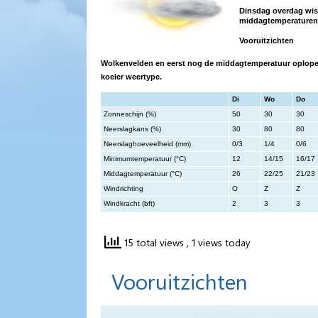
Dinsdag overdag wiss
middagtemperaturen v
Vooruitzichten
Wolkenvelden en eerst nog de middagtemperatuur oplope
koeler weertype.
Di
Wo
Do
Zonneschijn (%)
50
30
30
Neerslagkans (%)
30
80
80
Neerslaghoeveelheid (mm)
0/3
1/4
0/6
Minimumtemperatuur (°C)
12
14/15
16/17
Middagtemperatuur (°C)
26
22/25
21/23
Windrichting
O
Z
Z
Windkracht (bft)
2
3
3
15 total views
, 1 views today
Vooruitzichten