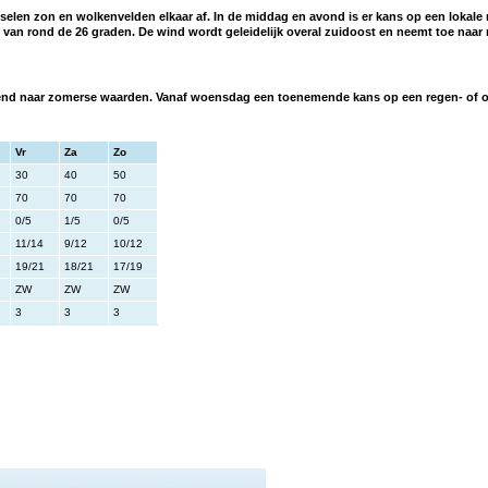
elen zon en wolkenvelden elkaar af. In de middag en avond is er kans op een lokal
an rond de 26 graden. De wind wordt geleidelijk overal zuidoost en neemt toe naar ma
nd naar zomerse waarden. Vanaf woensdag een toenemende kans op een regen- of o
Vr
Za
Zo
30
40
50
70
70
70
0/5
1/5
0/5
11/14
9/12
10/12
19/21
18/21
17/19
ZW
ZW
ZW
3
3
3