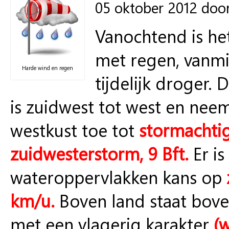
05 oktober 2012 doo
Vanochtend is he
met regen, vanmi
Harde wind en regen
tijdelijk droger
is zuidwest tot west en nee
westkust toe tot
stormachtig
zuidwesterstorm, 9 Bft.
Er is
wateroppervlakken kans op
km/u.
Boven land staat boven
met een vlagerig karakter
(