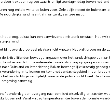
rdoor trekt een rug oostwaarts en ligt zondagmiddag boven het land h
uren nog enkele winterse buien voor. Geleidelijk neemt de buienkans af
e noordelijke wind neemt af naar zwak, aan zee matig.
t het droog. Lokaal kan een aanvriezende mistbank ontstaan. Het kwik d
telijke wind.
blijft overdag op veel plaatsen licht vriezen. Het blijft droog en de zu
de Britse Eilanden beweegt langzaam over het aandachtsgebied naar h
ag komt er een licht meanderende zonale stroming op gang en kunnen A
aar Duitsland en later richting Balkan beweegt, lijkt krachtig genoeg
aar verandering in te komen en komt het aandachtsgebied in een brede
a het aandachtsgebied tijdelijk weer in de polaire lucht komt. De stromi
nze omgeving aanwezig.
anaf donderdag een overgang naar een licht wisselvallig en zachter weer
lijks boven nul. Vanaf vrijdag temperaturen die boven de normale waar