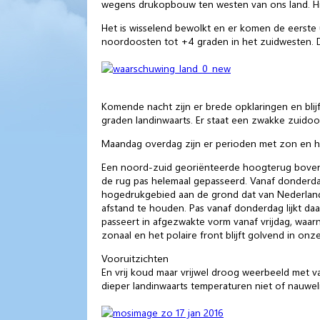
wegens drukopbouw ten westen van ons land. Hie
Het is wisselend bewolkt en er komen de eerste 
noordoosten tot +4 graden in het zuidwesten. D
Komende nacht zijn er brede opklaringen en blijf
graden landinwaarts. Er staat een zwakke zuidoos
Maandag overdag zijn er perioden met zon en het 
Een noord-zuid georiënteerde hoogterug boven 
de rug pas helemaal gepasseerd. Vanaf donderd
hogedrukgebied aan de grond dat van Nederland n
afstand te houden. Pas vanaf donderdag lijkt d
passeert in afgezwakte vorm vanaf vrijdag, waarn
zonaal en het polaire front blijft golvend in o
Vooruitzichten
En vrij koud maar vrijwel droog weerbeeld met v
dieper landinwaarts temperaturen niet of nauwe