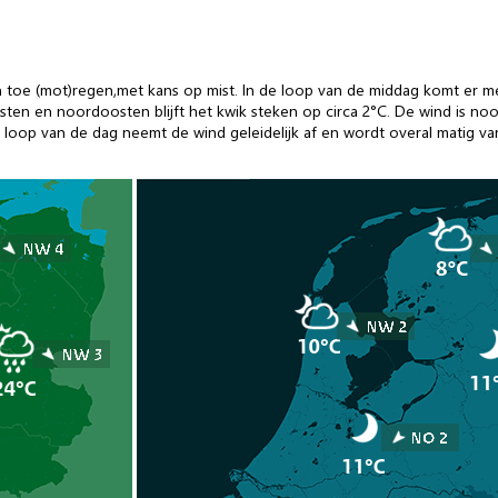
n toe (mot)regen,met kans op mist. In de loop van de middag komt er me
en en noordoosten blijft het kwik steken op circa 2°C. De wind is noord
e loop van de dag neemt de wind geleidelijk af en wordt overal matig va