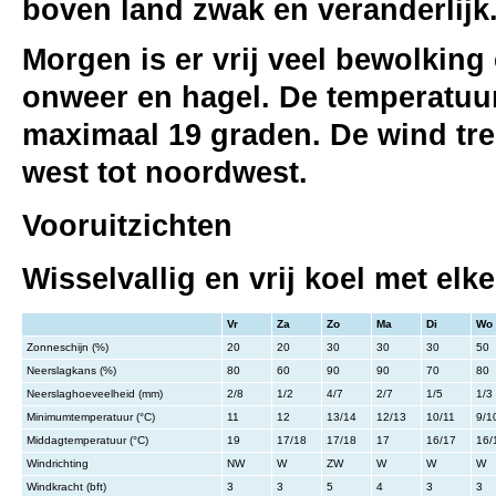
boven land zwak en veranderlijk
Morgen is er vrij veel bewolking 
onweer en hagel. De temperatuur
maximaal 19 graden. De wind trek
west tot noordwest.
Vooruitzichten
Wisselvallig en vrij koel met elk
Vr
Za
Zo
Ma
Di
Wo
Zonneschijn (%)
20
20
30
30
30
50
Neerslagkans (%)
80
60
90
90
70
80
Neerslaghoeveelheid (mm)
2/8
1/2
4/7
2/7
1/5
1/3
Minimumtemperatuur (°C)
11
12
13/14
12/13
10/11
9/1
Middagtemperatuur (°C)
19
17/18
17/18
17
16/17
16/
Windrichting
NW
W
ZW
W
W
W
Windkracht (bft)
3
3
5
4
3
3