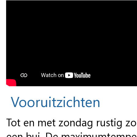
Vooruitzichten
Tot en met zondag rustig z
een bui. De maximumtemper