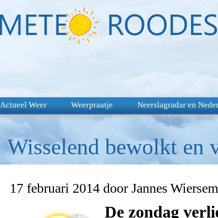
Actueel Weer
Weerpraatje
Neerslagradar en Nede
Wisselend bewolkt en v
17 februari 2014 door Jannes Wierse
De zondag verli