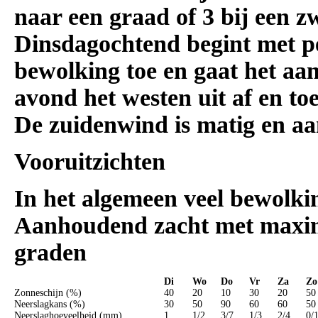
naar een graad of 3 bij een 
Dinsdagochtend begint met pe
bewolking toe en gaat het aa
avond het westen uit af en t
De zuidenwind is matig en aan
Vooruitzichten
In het algemeen veel bewolking
Aanhoudend zacht met maxim
graden
Di
Wo
Do
Vr
Za
Zo
Zonneschijn (%)
40
20
10
30
20
50
Neerslagkans (%)
30
50
90
60
60
50
Neerslaghoeveelheid (mm)
1
1/2
3/7
1/3
2/4
0/