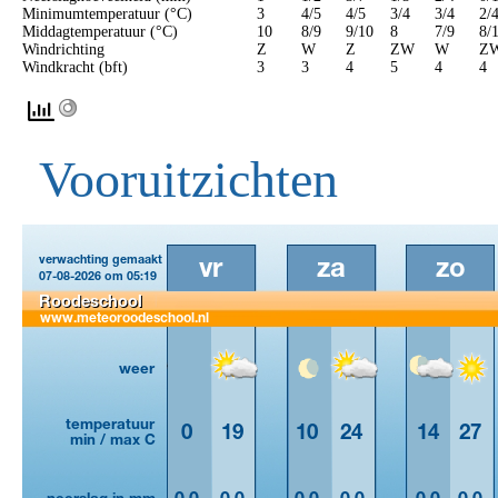
Minimumtemperatuur (°C)
3
4/5
4/5
3/4
3/4
2/
Middagtemperatuur (°C)
10
8/9
9/10
8
7/9
8/
Windrichting
Z
W
Z
ZW
W
Z
Windkracht (bft)
3
3
4
5
4
4
Vooruitzichten