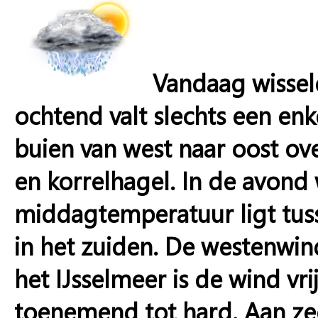
Vandaag wissele
ochtend valt slechts een enk
buien van west naar oost ov
en korrelhagel. In de avond 
middagtemperatuur ligt tu
in het zuiden. De westenwind
het IJsselmeer is de wind vri
toenemend tot hard. Aan zee