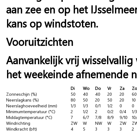
aan zee en op het IJsselmeer v
kans op windstoten.
Vooruitzichten
Aanvankelijk vrij wisselvall
het weekeinde afnemende n
Di
Wo
Do
Vr
Za
Z
Zonneschijn (%)
50
40
40
20
20
60
Neerslagkans (%)
80
50
20
50
20
10
Neerslaghoeveelheid (mm)
1/3
1/3
0/1
1/2
0
0
Minimumtemperatuur (°C)
2
1/2
2
0/2
0/4
1/3
Middagtemperatuur (°C)
7
6/7
7/8
8/9
9/10
10
Windrichting
ZW
W
NW
W
ZW
Z
Windkracht (bft)
4
5
3
3
3
2