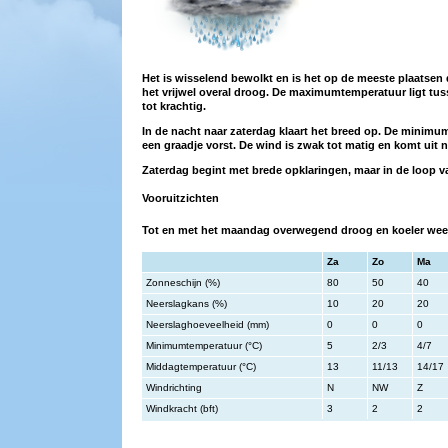
Het is wisselend bewolkt en is het op de meeste plaatsen 
het vrijwel overal droog. De maximumtemperatuur ligt tuss
tot krachtig.
In de nacht naar zaterdag klaart het breed op. De minimum
een graadje vorst. De wind is zwak tot matig en komt uit n
Zaterdag begint met brede opklaringen, maar in de loop v
Vooruitzichten
Tot en met het maandag overwegend droog en koeler weer.
Za
Zo
Ma
Zonneschijn (%)
80
50
40
Neerslagkans (%)
10
20
20
Neerslaghoeveelheid (mm)
0
0
0
Minimumtemperatuur (°C)
5
2/3
4/7
Middagtemperatuur (°C)
13
11/13
14/17
Windrichting
N
NW
Z
Windkracht (bft)
3
2
2