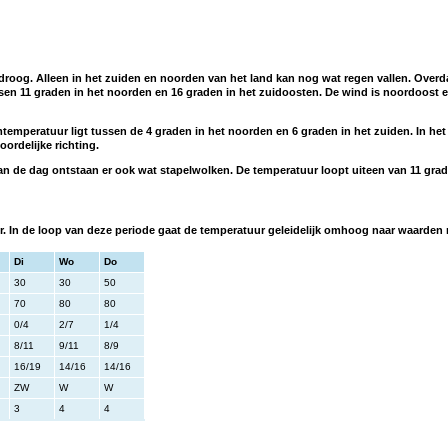
droog. Alleen in het zuiden en noorden van het land kan nog wat regen vallen. Overd
en 11 graden in het noorden en 16 graden in het zuidoosten. De wind is noordoost en
temperatuur ligt tussen de 4 graden in het noorden en 6 graden in het zuiden. In het
oordelijke richting.
an de dag ontstaan er ook wat stapelwolken. De temperatuur loopt uiteen van 11 grad
 In de loop van deze periode gaat de temperatuur geleidelijk omhoog naar waarden r
Di
Wo
Do
30
30
50
70
80
80
0/4
2/7
1/4
8/11
9/11
8/9
16/19
14/16
14/16
ZW
W
W
3
4
4