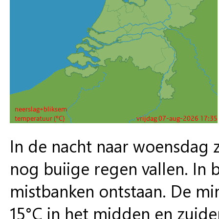
In de nacht naar woensdag zi
nog buiige regen vallen. In 
mistbanken ontstaan. De min
15°C in het midden en zuide