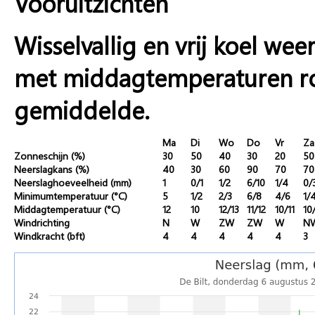
Vooruitzichten
Wisselvallig en vrij koel wee
met middagtemperaturen ron
gemiddelde.
Ma
Di
Wo
Do
Vr
Za
Zonneschijn (%)
30
50
40
30
20
50
Neerslagkans (%)
40
30
60
90
70
70
Neerslaghoeveelheid (mm)
1
0/1
1/2
6/10
1/4
0/
Minimumtemperatuur (°C)
5
1/2
2/3
6/8
4/6
1/
Middagtemperatuur (°C)
12
10
12/13
11/12
10/11
10
Windrichting
N
W
ZW
ZW
W
N
Windkracht (bft)
4
4
4
4
4
3