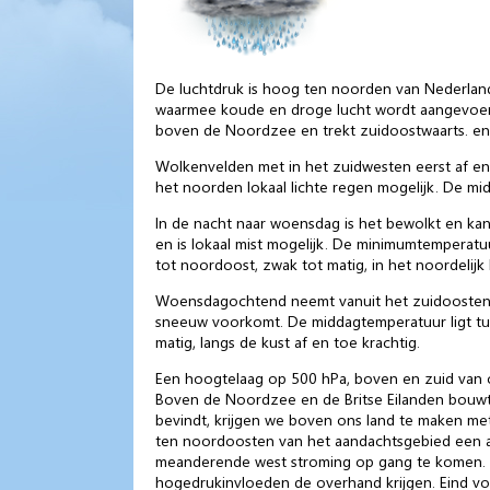
De luchtdruk is hoog ten noorden van Nederland
waarmee koude en droge lucht wordt aangevoerd
boven de Noordzee en trekt zuidoostwaarts. e
Wolkenvelden met in het zuidwesten eerst af en t
het noorden lokaal lichte regen mogelijk. De mi
In de nacht naar woensdag is het bewolkt en kan
en is lokaal mist mogelijk. De minimumtemperatu
tot noordoost, zwak tot matig, in het noordelijk k
Woensdagochtend neemt vanuit het zuidoosten de
sneeuw voorkomt. De middagtemperatuur ligt tus
matig, langs de kust af en toe krachtig.
Een hoogtelaag op 500 hPa, boven en zuid van 
Boven de Noordzee en de Britse Eilanden bouwt
bevindt, krijgen we boven ons land te maken m
ten noordoosten van het aandachtsgebied een ap
meanderende west stroming op gang te komen. A
hogedrukinvloeden de overhand krijgen. Eind vo