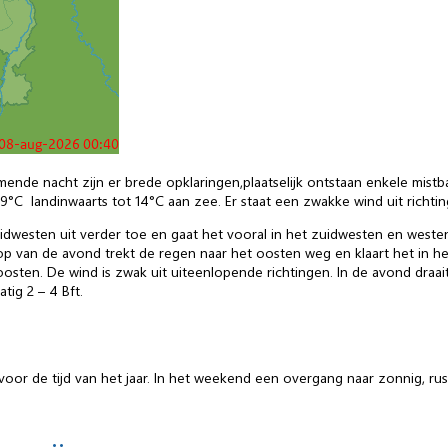
nde nacht zijn er brede opklaringen,plaatselijk ontstaan enkele mistba
°C landinwaarts tot 14°C aan zee. Er staat een zwakke wind uit richtin
esten uit verder toe en gaat het vooral in het zuidwesten en westen 
loop van de avond trekt de regen naar het oosten weg en klaart het in 
osten. De wind is zwak uit uiteenlopende richtingen. In de avond draai
ig 2 – 4 Bft.
r de tijd van het jaar. In het weekend een overgang naar zonnig, rus