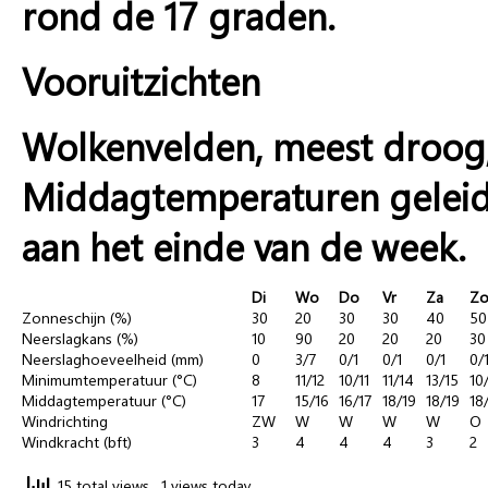
rond de 17 graden.
Vooruitzichten
Wolkenvelden, meest droog
Middagtemperaturen geleid
aan het einde van de week.
Di
Wo
Do
Vr
Za
Z
Zonneschijn (%)
30
20
30
30
40
50
Neerslagkans (%)
10
90
20
20
20
30
Neerslaghoeveelheid (mm)
0
3/7
0/1
0/1
0/1
0/
Minimumtemperatuur (°C)
8
11/12
10/11
11/14
13/15
10
Middagtemperatuur (°C)
17
15/16
16/17
18/19
18/19
18
Windrichting
ZW
W
W
W
W
O
Windkracht (bft)
3
4
4
4
3
2
15 total views
, 1 views today