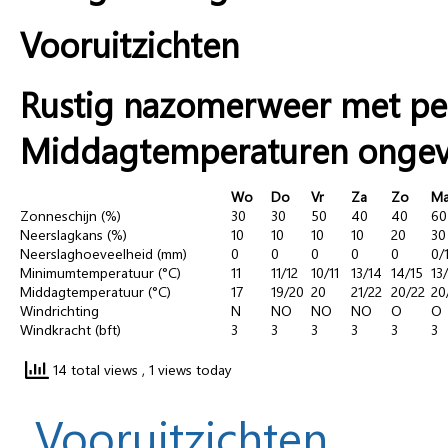
Vooruitzichten
Rustig nazomerweer met pe
Middagtemperaturen ongeve
Wo
Do
Vr
Za
Zo
M
Zonneschijn (%)
30
30
50
40
40
60
Neerslagkans (%)
10
10
10
10
20
30
Neerslaghoeveelheid (mm)
0
0
0
0
0
0/
Minimumtemperatuur (°C)
11
11/12
10/11
13/14
14/15
13
Middagtemperatuur (°C)
17
19/20
20
21/22
20/22
20
Windrichting
N
NO
NO
NO
O
O
Windkracht (bft)
3
3
3
3
3
3
14 total views
, 1 views today
Vooruitzichten