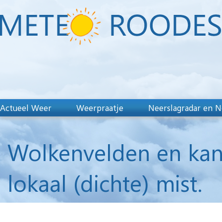
Actueel Weer
Weerpraatje
Neerslagradar en N
Wolkenvelden en kans
lokaal (dichte) mist.