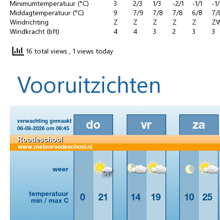
Minimumtemperatuur (°C)
3
2/3
1/3
-2/1
-1/1
-1/
Middagtemperatuur (°C)
9
7/9
7/8
7/8
6/8
7/
Windrichting
Z
Z
Z
Z
Z
Z
Windkracht (bft)
4
4
3
2
3
3
16 total views
, 1 views today
Vooruitzichten