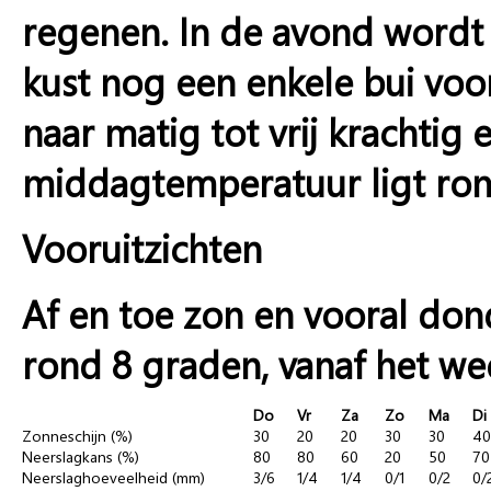
regenen. In de avond wordt 
kust nog een enkele bui vo
naar matig tot vrij krachtig 
middagtemperatuur ligt ron
Vooruitzichten
Af en toe zon en vooral do
rond 8 graden, vanaf het wee
Do
Vr
Za
Zo
Ma
Di
Zonneschijn (%)
30
20
20
30
30
40
Neerslagkans (%)
80
80
60
20
50
70
Neerslaghoeveelheid (mm)
3/6
1/4
1/4
0/1
0/2
0/