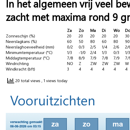
In het algemeen vrij veel b
zacht met maxima rond 9 g
Za
Zo
Ma
Di
Wo
D
Zonneschijn (%)
20
20
20
20
20
30
Neerslagkans (%)
60
50
80
60
80
90
Neerslaghoeveelheid (mm)
0/2
0/3
2/5
1/4
2/6
2/
Minimumtemperatuur (°C)
1/3
-1/0
2/4
1/3
0/3
1/3
Middagtemperatuur (°C)
7/8
8/9
7/9
7/8
7/9
7/
Windrichting
NO
Z
ZW
ZW
ZW
W
Windkracht (bft)
3
4
4
4
4
4
20 total views
, 1 views today
Vooruitzichten