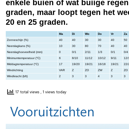
enkele buien of wat buiige reg
graden, maar loopt tegen het we
20 en 25 graden.
Ma
Di
Wo
Do
Vr
Za
Zonneschijn (%)
40
40
30
30
40
50
Neerslagkans (%)
10
30
80
70
40
40
Neerslaghoeveelheid (mm)
0
0/1
2/11
1/3
0/1
0/4
Minimumtemperatuur (°C)
6
8/10
11/12
10/12
9/11
12/
Middagtemperatuur (°C)
17
19/20
19/21
16/18
19/21
22/
Windrichting
VAR
Z
ZO
ZW
Z
ZO
Windkracht (bft)
2
3
3
4
3
3
17 total views
, 1 views today
Vooruitzichten