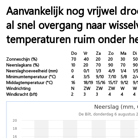
Aanvankelijk nog vrijwel d
al snel overgang naar wisse
temperaturen ruim onder he
Do
Vr
Za
Zo
Ma
Di
Zonneschijn (%)
70
40
20
20
30
50
Neerslagkans (%)
10
20
70
90
70
90
Neerslaghoeveelheid (mm)
0
0/1
1/3
4/9
1/4
1/
Minimumtemperatuur (°C)
4
3/5
9/10
7/10
5/8
2/
Middagtemperatuur (°C)
16
18/19
15/16
15/17
9/12
9/
Windrichting
N
ZW
ZW
ZW
W
W
Windkracht (bft)
2
3
3
4
4
4