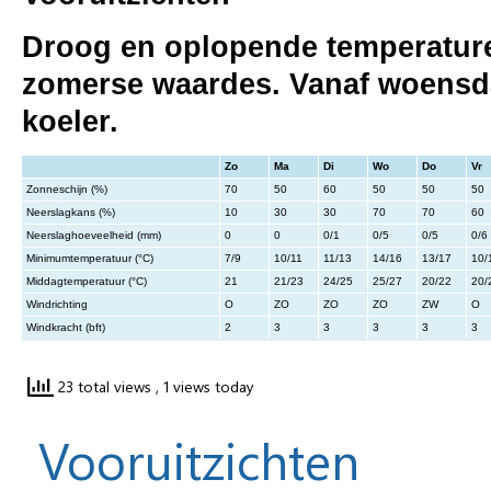
Droog en oplopende temperaturen
zomerse waardes. Vanaf woensda
koeler.
Zo
Ma
Di
Wo
Do
Vr
Zonneschijn (%)
70
50
60
50
50
50
Neerslagkans (%)
10
30
30
70
70
60
Neerslaghoeveelheid (mm)
0
0
0/1
0/5
0/5
0/6
Minimumtemperatuur (°C)
7/9
10/11
11/13
14/16
13/17
10/
Middagtemperatuur (°C)
21
21/23
24/25
25/27
20/22
20/
Windrichting
O
ZO
ZO
ZO
ZW
O
Windkracht (bft)
2
3
3
3
3
3
23 total views
, 1 views today
Vooruitzichten