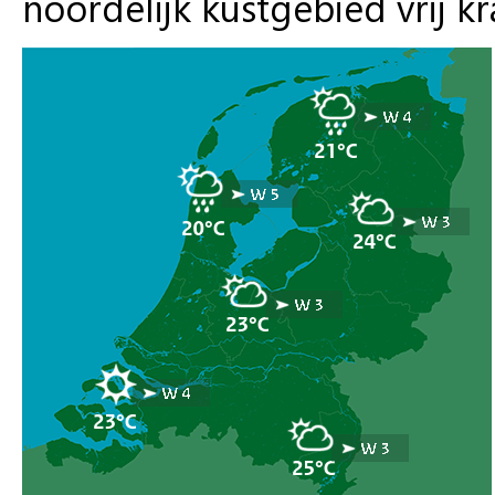
noordelijk kustgebied vrij kr