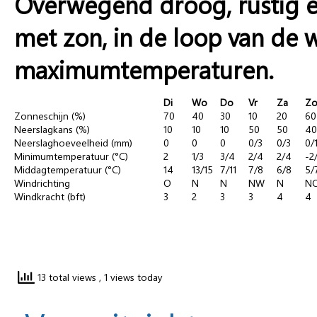
Overwegend droog, rustig e
met zon, in de loop van de
maximumtemperaturen.
Di
Wo
Do
Vr
Za
Z
Zonneschijn (%)
70
40
30
10
20
60
Neerslagkans (%)
10
10
10
50
50
40
Neerslaghoeveelheid (mm)
0
0
0
0/3
0/3
0/
Minimumtemperatuur (°C)
2
1/3
3/4
2/4
2/4
-2
Middagtemperatuur (°C)
14
13/15
7/11
7/8
6/8
5/
Windrichting
O
N
N
NW
N
N
Windkracht (bft)
3
2
3
3
4
4
13 total views
, 1 views today